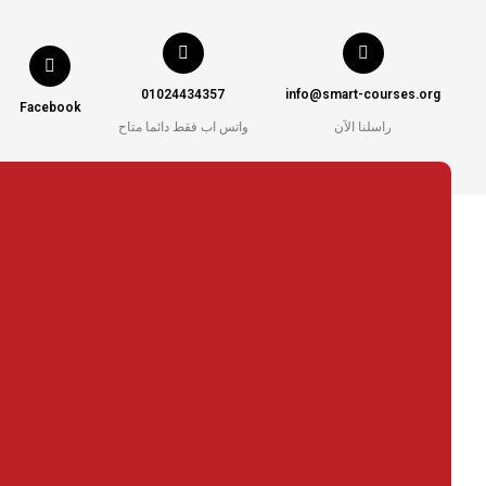
01024434357
info@smart-courses.org
Facebook
راسلنا الآن
واتس اب فقط دائما متاح