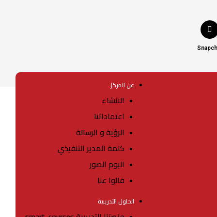
Snapch
عن المركز
الانشاء
اعتماداتنا
الرؤية و الرسالة
كلمة المدير التنفيذي
البوم الصور
قالوا عنا
الحلول التدريبية
منصتنا التدريبية smart-courses