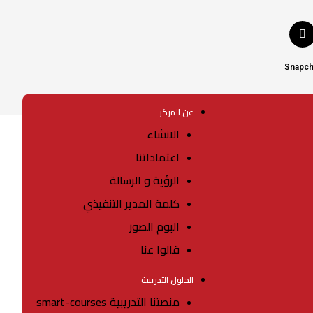
Snapch
عن المركز
الانشاء
اعتماداتنا
الرؤية و الرسالة
كلمة المدير التنفيذي
البوم الصور
قالوا عنا
الحلول التدريبية
منصتنا التدريبية smart-courses