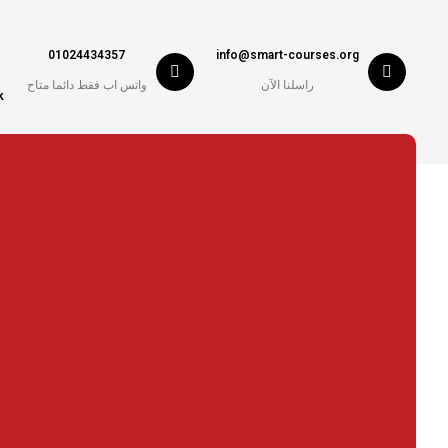
01024434357
info@smart-courses.org
راسلنا الآن
واتس اب فقط دائما متاح
k