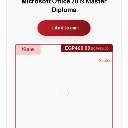
Microsoft Office 2019 Master
Diploma
Add to cart
EGP
400.00
Sale!
EGP
650.00
Rated
4.33
out of 5